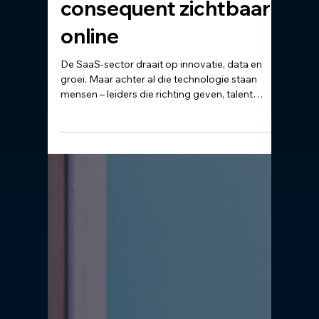
SaaS Summit-leiders is
consequent zichtbaar
online
De SaaS-sector draait op innovatie, data en
groei. Maar achter al die technologie staan
mensen – leiders die richting geven, talent
inspireren en vertrouwen moeten uitstralen.Toch
blijkt dat zichtbaar leiderschap in de wereld van
software en tech-bedrijven allesbehalve
vanzelfsprekend is. Terwijl SaaS-bedrijven
klanten adviseren om te digitaliseren, te
communiceren en transparant te zijn, blijven
veel van hun eigen leiders stil.En dat is
opvallend, want juist in deze markt be