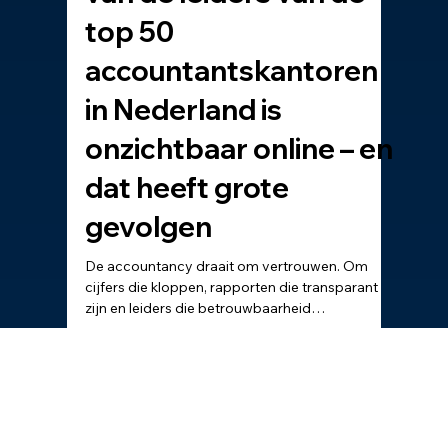
Nieuw onderzoek: 40%
van de leiders van de
top 50
accountantskantoren
in Nederland is
onzichtbaar online – en
dat heeft grote
gevolgen
De accountancy draait om vertrouwen. Om
cijfers die kloppen, rapporten die transparant
zijn en leiders die betrouwbaarheid
uitstralen.Maar wat gebeurt er als juist die
leiders zelf onzichtbaar zijn? In een sector